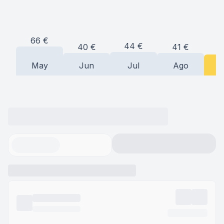
66
€
44
€
41
€
40
€
3
May
Jun
Jul
Ago